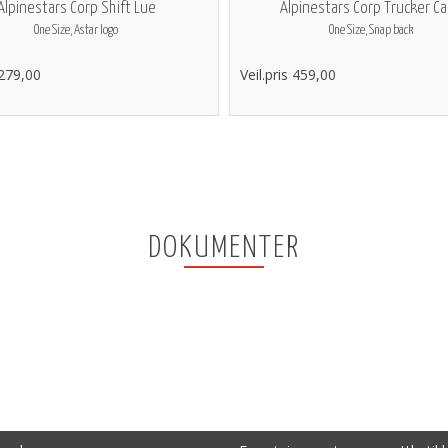
Alpinestars Corp Shift Lue
Alpinestars Corp Trucker C
One Size, Astar logo
One Size, Snap back
 279,00
Veil.pris 459,00
DOKUMENTER