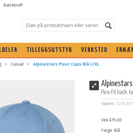
Bærekraft
LDELER
TILLEGGSUTSTYR
VERKSTED
ERNÆ
g
>
Casual
>
Alpinestars Pivot Caps Blå L/XL
Alpinestars
Flex-Fit back, 
Varenr:
1216-81
Veil.
479,00
Farge
Blå