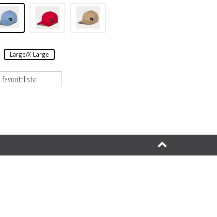
Large/X-Large
 favorittliste