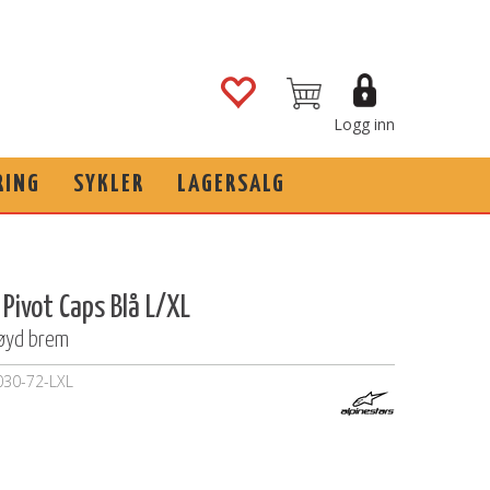
Logg inn
RING
SYKLER
LAGERSALG
 Pivot Caps Blå L/XL
bøyd brem
030-72-LXL