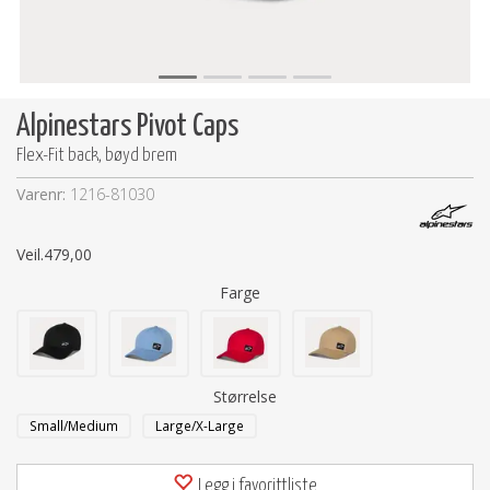
Alpinestars Pivot Caps
Flex-Fit back, bøyd brem
Varenr:
1216-81030
Veil.
479,00
Farge
Størrelse
Small/Medium
Large/X-Large
Legg i favorittliste