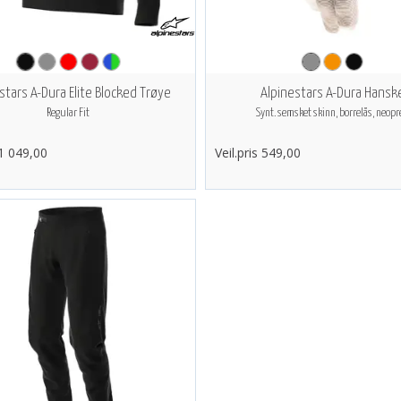
stars A-Dura Elite Blocked Trøye
Alpinestars A-Dura Hansk
Regular Fit
Synt. semsket skinn, borrelås, neopr
 1 049,00
Veil.pris 549,00