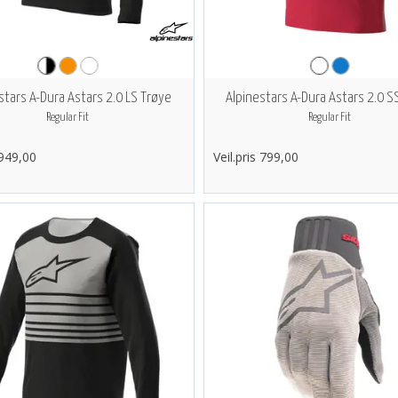
stars A-Dura Astars 2.0 LS Trøye
Alpinestars A-Dura Astars 2.0 S
Regular Fit
Regular Fit
 949,00
Veil.pris 799,00