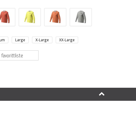
ium
Large
X-Large
XX-Large
 favorittliste