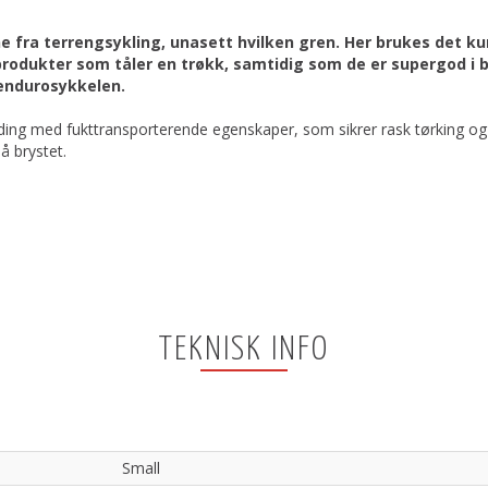
ne fra terrengsykling, unasett hvilken gren. Her brukes det k
produkter som tåler en trøkk, samtidig som de er supergod i b
 endurosykkelen.
ding med fukttransporterende egenskaper, som sikrer rask tørking og gi
å brystet.
TEKNISK INFO
Small