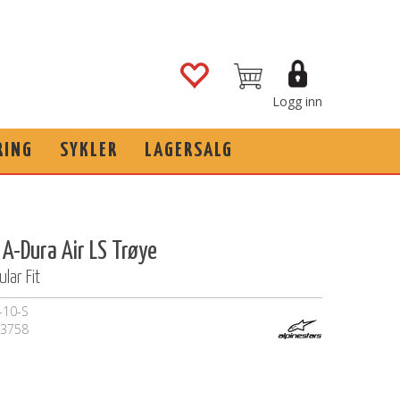
Logg inn
RING
SYKLER
LAGERSALG
 A-Dura Air LS Trøye
ular Fit
-10-S
3758