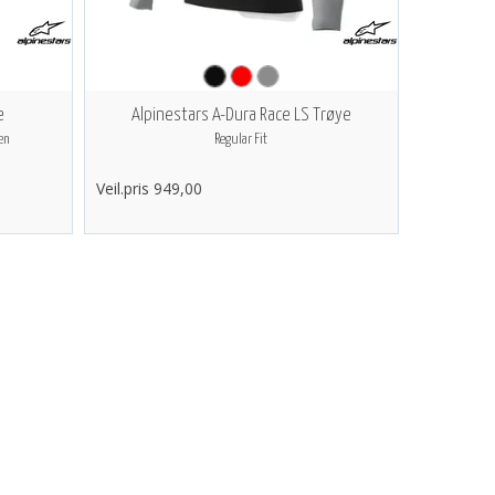
e
Alpinestars A-Dura Race LS Trøye
en
Regular Fit
Veil.pris 949,00