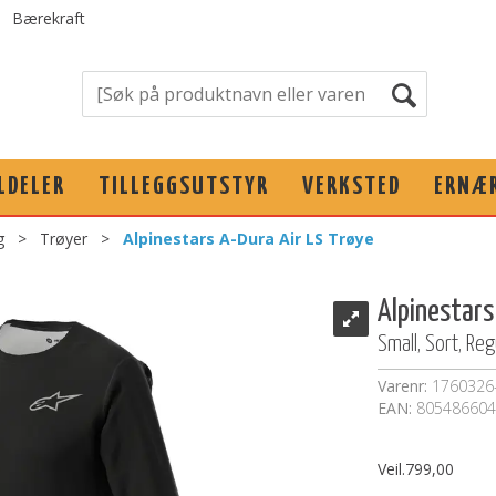
Bærekraft
LDELER
TILLEGGSUTSTYR
VERKSTED
ERNÆ
g
>
Trøyer
>
Alpinestars A-Dura Air LS Trøye
Alpinestars
Small, Sort, Reg
Varenr:
1760326
EAN:
805486604
Veil.
799,00