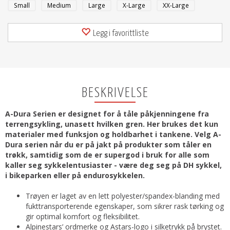
Small
Medium
Large
X-Large
XX-Large
Legg i favorittliste
BESKRIVELSE
A-Dura Serien er designet for å tåle påkjenningene fra
terrengsykling, unasett hvilken gren. Her brukes det kun
materialer med funksjon og holdbarhet i tankene. Velg A-
Dura serien når du er på jakt på produkter som tåler en
trøkk, samtidig som de er supergod i bruk for alle som
kaller seg sykkelentusiaster - være deg seg på DH sykkel,
i bikeparken eller på endurosykkelen.
Trøyen er laget av en lett polyester/spandex-blanding med
fukttransporterende egenskaper, som sikrer rask tørking og
gir optimal komfort og fleksibilitet.
Alpinestars’ ordmerke og Astars-logo i silketrykk på brystet.