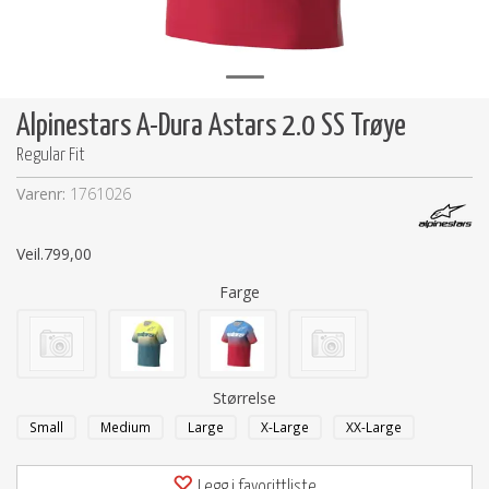
Alpinestars A-Dura Astars 2.0 SS Trøye
Regular Fit
Varenr:
1761026
Veil.
799,00
Farge
Størrelse
Small
Medium
Large
X-Large
XX-Large
Legg i favorittliste