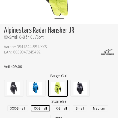
Alpinestars Radar Hansker JR
XX-Small, 6-8 år, Gul/Sort
Varenr:
3541824-551-XXS
EAN:
8059347245492
Veil.
409,00
Farge
Gul
Størrelse
XXX-Small
XX-Small
X-Small
Small
Medium
Large