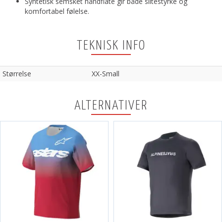
Syntetisk semsket håndflate gir både slitestyrke og
komfortabel følelse.
TEKNISK INFO
Størrelse
XX-Small
ALTERNATIVER