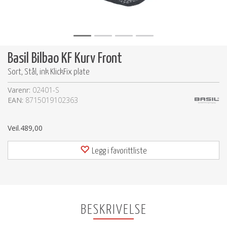
Basil Bilbao KF Kurv Front
Sort, Stål, ink KlickFix plate
Varenr:
02401-S
EAN:
8715019102363
Veil.
489,00
Legg i favorittliste
BESKRIVELSE