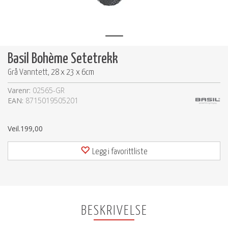
Basil Bohème Setetrekk
Grå Vanntett, 28 x 23 x 6cm
Varenr:
02565-GR
EAN:
8715019505201
Veil.
199,00
Legg i favorittliste
BESKRIVELSE