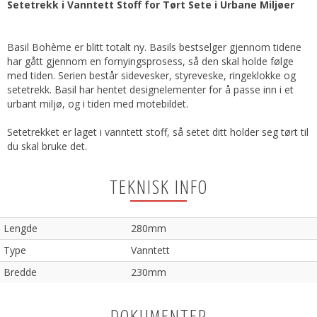
Setetrekk i Vanntett Stoff for Tørt Sete i Urbane Miljøer
Basil Bohème er blitt totalt ny. Basils bestselger gjennom tidene
har gått gjennom en fornyingsprosess, så den skal holde følge
med tiden. Serien består sidevesker, styreveske, ringeklokke og
setetrekk. Basil har hentet designelementer for å passe inn i et
urbant miljø, og i tiden med motebildet.
Setetrekket er laget i vanntett stoff, så setet ditt holder seg tørt til
du skal bruke det.
TEKNISK INFO
Lengde
280mm
Type
Vanntett
Bredde
230mm