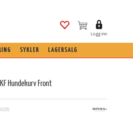
Logg inn
RING
SYKLER
LAGERSALG
 KF Hundekurv Front
0205