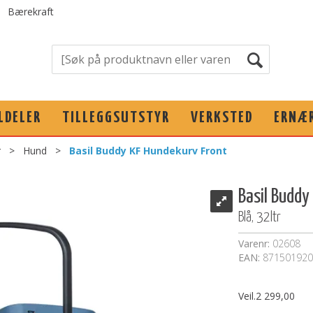
Bærekraft
LDELER
TILLEGGSUTSTYR
VERKSTED
ERNÆ
r
>
Hund
>
Basil Buddy KF Hundekurv Front
Basil Buddy
Blå, 32ltr
Varenr:
02608
EAN:
871501920
Veil.
2 299,00