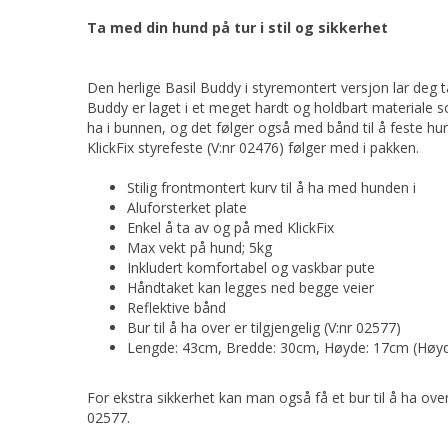
Ta med din hund på tur i stil og sikkerhet
Den herlige Basil Buddy i styremontert versjon lar deg ta
Buddy er laget i et meget hardt og holdbart materiale so
ha i bunnen, og det følger også med bånd til å feste hun
KlickFix styrefeste (V:nr 02476) følger med i pakken.
Stilig frontmontert kurv til å ha med hunden i
Aluforsterket plate
Enkel å ta av og på med KlickFix
Max vekt på hund; 5kg
Inkludert komfortabel og vaskbar pute
Håndtaket kan legges ned begge veier
Reflektive bånd
Bur til å ha over er tilgjengelig (V:nr 02577)
Lengde: 43cm, Bredde: 30cm, Høyde: 17cm (Høyd
For ekstra sikkerhet kan man også få et bur til å ha ove
02577.