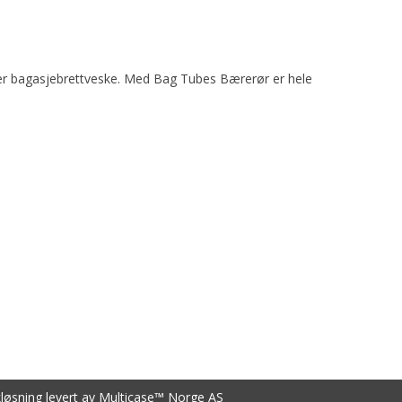
ller bagasjebrettveske. Med Bag Tubes Bærerør er hele
kløsning
levert av
Multicase™ Norge AS