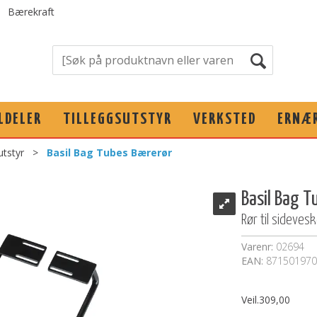
Bærekraft
LDELER
TILLEGGSUTSTYR
VERKSTED
ERNÆ
utstyr
>
Basil Bag Tubes Bærerør
Basil Bag T
Rør til sideves
Varenr:
02694
EAN:
871501970
Veil.
309,00