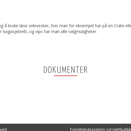
ig å bruke løse sidevesker, hvis man for eksempel har på en Crate e
or bagasjebrett, og vips har man alle valgmuligheter.
DOKUMENTER
rved
Forretningssystem
og
nettbutik