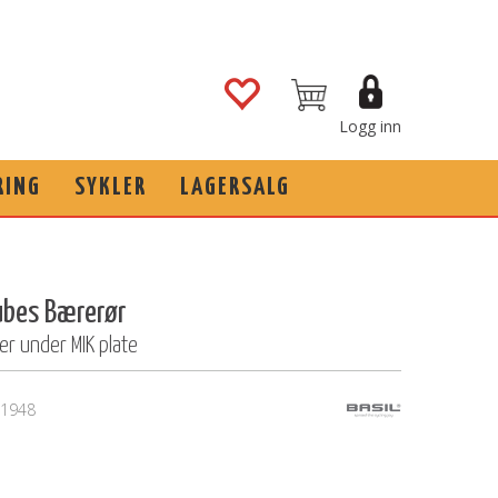
Logg inn
RING
SYKLER
LAGERSALG
ubes Bærerør
ker under MIK plate
1948