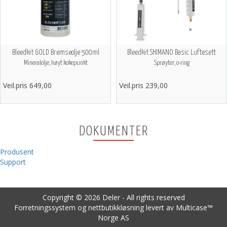
Bleedkit GOLD Bremseolje 500ml
Bleedkit SHIMANO Basic Luftesett
Mineralolje, høyt kokepunkt
Sprøyter, o-ring
Veil.pris 649,00
Veil.pris 239,00
DOKUMENTER
Produsent
Support
Copyright © 2026 Deler - All rights reserved
Forretningssystem
og
nettbutikkløsning
levert av
Multicase™
Norge AS