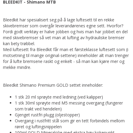
BLEEDKIT - Shimano MTB
Bleedkit har spesialisert seg på å lage luftesett til en rekke
skivebremser som overgår leverandørenes egne sett. Hvorfor?
Fordi godt verktøy er halve jobben og hvis man har jobbet en del
med skivebremser så vet man at lufting av hydrauliske bremser
kan bety trøbbel.
Med luftesett fra Bleedkit får man et førsteklasse luftesett som (i
motsetning til mange original-settene) inneholder alt man trenger
for å lufte bremsene raskt og enkelt - så man kan kjøre mer og
mekke mindre.
Bleedkit Shimano Premium GOLD settet inneholder:
1 stk 20 ml sprøyte med ledning (ved kalipper)
1 stk 30ml sprøyte med M5 messing overgang (fungerer
som trakt ved hendelen)
Gjenget rustfri plugg (oljestopper)
Overgang i rustfritt stål som gir en tett forbindels mellom
røret og luftingsnippelen
100ml GOLD Mineralolje med ekstra høy kokepunkt