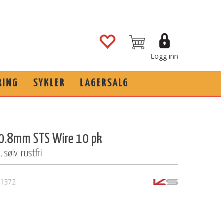
Logg inn
RING
SYKLER
LAGERSALG
 0.8mm STS Wire 10 pk
ølv, rustfri
1372