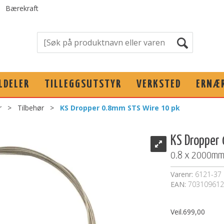
Bærekraft
LDELER
TILLEGGSUTSTYR
VERKSTED
ERNÆ
r
>
Tilbehør
>
KS Dropper 0.8mm STS Wire 10 pk
KS Dropper
0.8 x 2000mm, s
Varenr:
6121-37
EAN:
703109612
Veil.
699,00