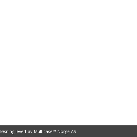
kløsning
levert av
Multicase™ Norge AS