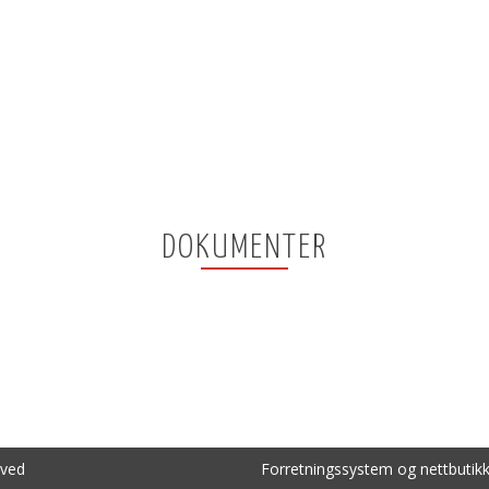
DOKUMENTER
rved
Forretningssystem
og
nettbutik