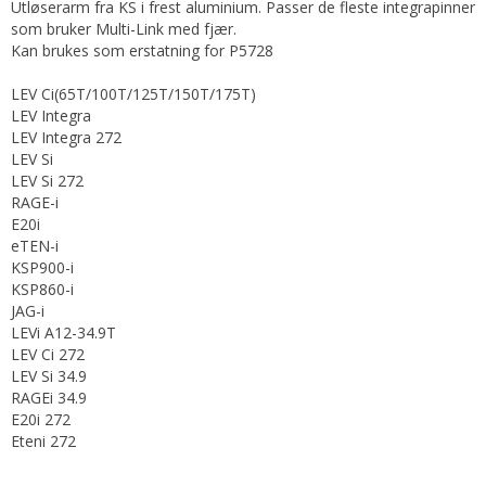
Utløserarm fra KS i frest aluminium. Passer de fleste integrapinner
som bruker Multi-Link med fjær.
Kan brukes som erstatning for P5728
LEV Ci(65T/100T/125T/150T/175T)
LEV Integra
LEV Integra 272
LEV Si
LEV Si 272
RAGE-i
E20i
eTEN-i
KSP900-i
KSP860-i
JAG-i
LEVi A12-34.9T
LEV Ci 272
LEV Si 34.9
RAGEi 34.9
E20i 272
Eteni 272