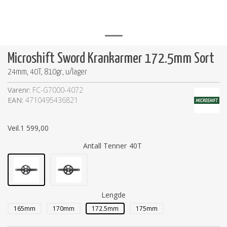
Microshift Sword Krankarmer 172.5mm Sort
24mm, 40T, 810gr, u/lager
Varenr:
FC-G7000-4072
EAN:
4710495436821
Veil.
1 599,00
Antall Tenner
40T
Lengde
165mm
170mm
172.5mm
175mm