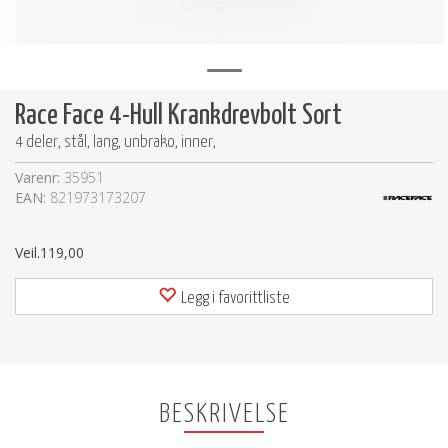
Race Face 4-Hull Krankdrevbolt Sort
4 deler, stål, lang, unbrako, inner,
Varenr:
35951
EAN:
821973173207
Veil.
119,00
Legg i favorittliste
BESKRIVELSE