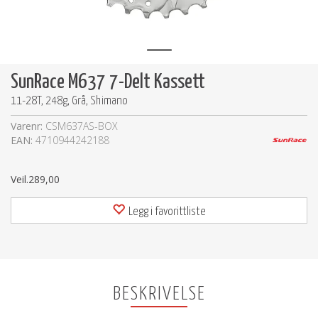
SunRace M637 7-Delt Kassett
11-28T, 248g, Grå, Shimano
Varenr:
CSM637AS-BOX
EAN:
4710944242188
Veil.
289,00
Legg i favorittliste
BESKRIVELSE