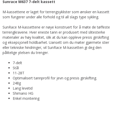
Sunrace M637 7-delt kassett
M-kassettene er laget for terrengsyklister som ønsker en kassett
som fungerer under alle forhold og til all slags type sykling.
SunRace M-kassettene er nøye konstruert for å møte de tøffeste
terrengkravene. Hver eneste tann er produsert med slitesterke
materialer av høy kvalitet, slik at du kan oppleve presis girskifting
og eksepsjonell holdbarhet. Uansett om du møter gjørmete stier
eller tekniske hindringer, vil SunRace M-kassetten gi deg den
pålitelige ytelsen du trenger.
7-delt
Stål
11-28T
Optimalisert tannprofil for jevn og presis girskifting.
248g
Lang levetid
Shimano HG
Enkel montering