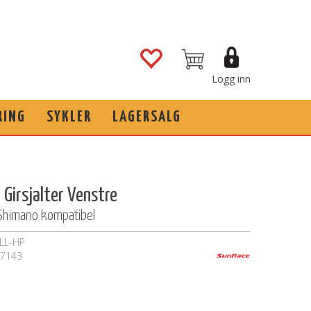
Logg inn
RING
SYKLER
LAGERSALG
Girsjalter Venstre
 Shimano kompatibel
LL-HP
7143