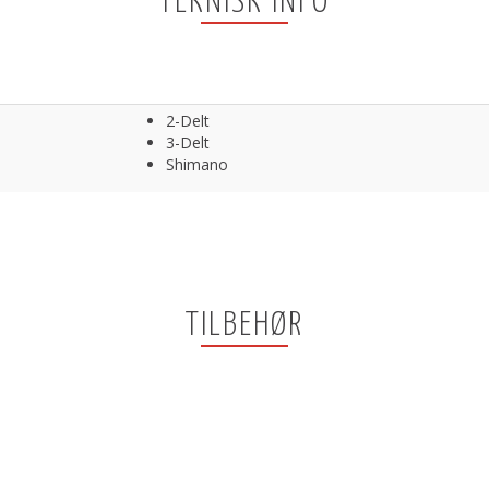
TEKNISK INFO
2-Delt
3-Delt
Shimano
TILBEHØR