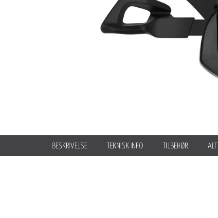
BESKRIVELSE
TEKNISK INFO
TILBEHØR
ALT