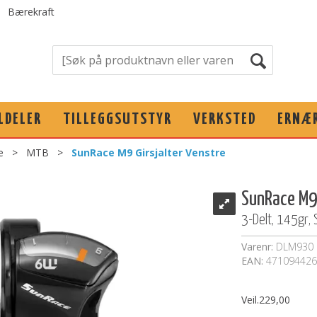
Bærekraft
LDELER
TILLEGGSUTSTYR
VERKSTED
ERNÆ
e
>
MTB
>
SunRace M9 Girsjalter Venstre
SunRace M9 
3-Delt, 145gr,
Varenr:
DLM930 
EAN:
471094426
Veil.
229,00