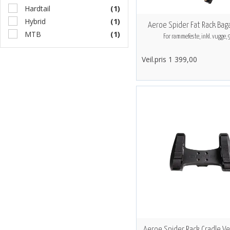
Hardtail
(1)
Hybrid
(1)
Aeroe Spider Fat Rack Bag
MTB
(1)
For rammefeste, inkl. vugge,
Veil.pris 1 399,00
Aeroe Spider Rack Cradle V