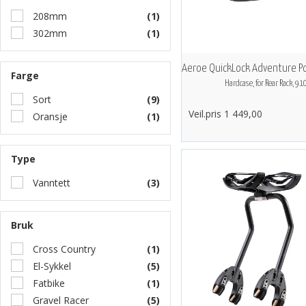
208mm
(1)
302mm
(1)
Farge
Hardcase, for Rear Rack, 91
Sort
(9)
Veil.pris 1 449,00
Oransje
(1)
Type
Vanntett
(3)
Bruk
Cross Country
(1)
El-Sykkel
(5)
Fatbike
(1)
Gravel Racer
(5)