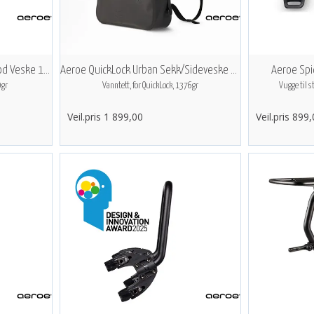
Aeroe QuickLock Adventure Pod Veske 11L
Aeroe QuickLock Urban Sekk/Sideveske 10l
Aeroe Spi
0gr
Vanntett, for QuickLock, 1376gr
Vugge til s
Veil.pris 1 899,00
Veil.pris 899