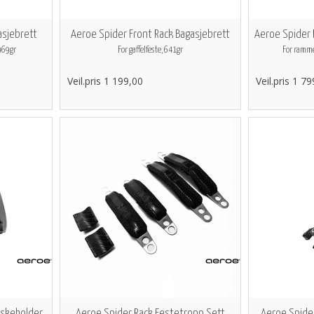
asjebrett
Aeroe Spider Front Rack Bagasjebrett
Aeroe Spider 
 969gr
For gaffelfeste, 641gr
For ramme
Veil.pris 1 199,00
Veil.pris 1 7
eskeholder
Aeroe Spider Rack Festetropp Sett
Aeroe Spide