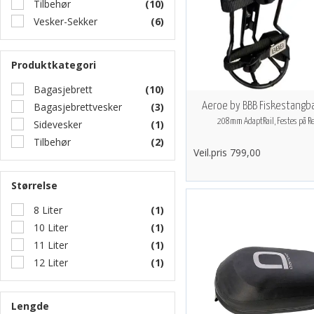
Tilbehør
(10)
Vesker-Sekker
(6)
Produktkategori
Bagasjebrett
(10)
Bagasjebrettvesker
(3)
Aeroe by BBB Fiskestangb
208mm AdaptRail, Festes på Re
Sidevesker
(1)
Tilbehør
(2)
Veil.pris 799,00
Størrelse
8 Liter
(1)
10 Liter
(1)
11 Liter
(1)
12 Liter
(1)
Lengde