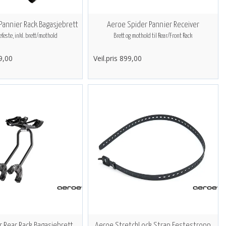
Pannier Rack Bagasjebrett
Aeroe Spider Pannier Receiver
feste, inkl. brett/mothold
Brett og mothold til Rear/Front Rack
99,00
Veil.pris 899,00
r Rear Rack Bagasjebrett
Aeroe StretchLock Strap Festestropp