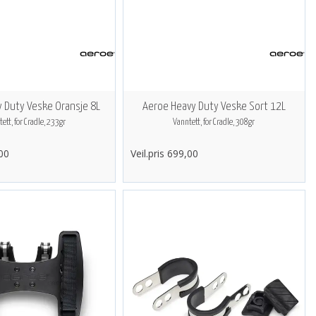
 Duty Veske Oransje 8L
Aeroe Heavy Duty Veske Sort 12L
ett, for Cradle, 233gr
Vanntett, for Cradle, 308gr
,00
Veil.pris 699,00