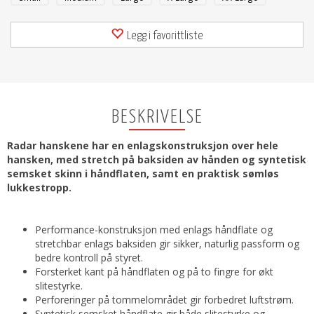
Legg i favorittliste
BESKRIVELSE
Radar hanskene har en enlagskonstruksjon over hele
hansken, med stretch på baksiden av hånden og syntetisk
semsket skinn i håndflaten, samt en praktisk sømløs
lukkestropp.
Performance-konstruksjon med enlags håndflate og
stretchbar enlags baksiden gir sikker, naturlig passform og
bedre kontroll på styret.
Forsterket kant på håndflaten og på to fingre for økt
slitestyrke.
Perforeringer på tommelområdet gir forbedret luftstrøm.
Syntetisk semsket håndflate gir både slitestyrke og