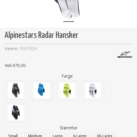
Alpinestars Radar Hansker
Varenr:
3561824
Veil.
479,00
Farge
Størrelse
Small
Medium
Large
X-Large
XX-Large