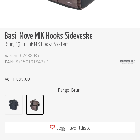
Basil Move MIK Hooks Sideveske
Brun, 15 ltr, ink MIK Hooks System
Varenr:
02438-BR
EAN:
8715019184277
Veil.
1 099,00
Farge
Brun
Legg i favorittliste