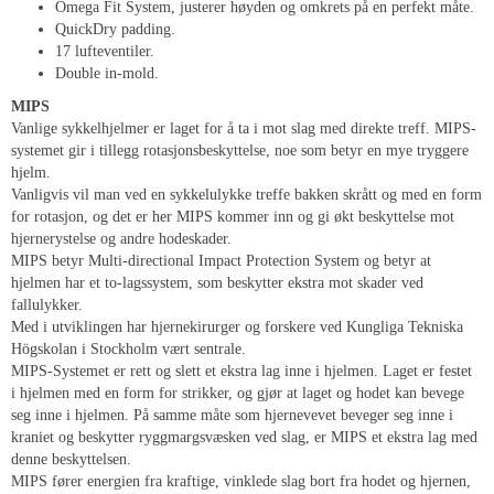
Omega Fit System, justerer høyden og omkrets på en perfekt måte.
QuickDry padding.
17 lufteventiler.
Double in-mold.
MIPS
Vanlige sykkelhjelmer er laget for å ta i mot slag med direkte treff. MIPS-
systemet gir i tillegg rotasjonsbeskyttelse, noe som betyr en mye tryggere
hjelm.
Vanligvis vil man ved en sykkelulykke treffe bakken skrått og med en form
for rotasjon, og det er her MIPS kommer inn og gi økt beskyttelse mot
hjernerystelse og andre hodeskader.
MIPS betyr Multi-directional Impact Protection System og betyr at
hjelmen har et to-lagssystem, som beskytter ekstra mot skader ved
fallulykker.
Med i utviklingen har hjernekirurger og forskere ved Kungliga Tekniska
Högskolan i Stockholm vært sentrale.
MIPS-Systemet er rett og slett et ekstra lag inne i hjelmen. Laget er festet
i hjelmen med en form for strikker, og gjør at laget og hodet kan bevege
seg inne i hjelmen. På samme måte som hjernevevet beveger seg inne i
kraniet og beskytter ryggmargsvæsken ved slag, er MIPS et ekstra lag med
denne beskyttelsen.
MIPS fører energien fra kraftige, vinklede slag bort fra hodet og hjernen,