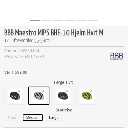
BBB Maestro MIPS BHE-10 Hjelm Hvit M
17 Lufteventiler, 55-58cm
Varenr:
25885-H-M
EAN:
8716683125733
Veil.
1 599,00
Farge
Hvit
Størrelse
Small
Medium
Large