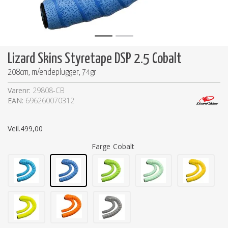
Lizard Skins Styretape DSP 2.5 Cobalt
208cm, m/endeplugger, 74gr
Varenr:
29808-CB
EAN:
696260070312
Veil.
499,00
Farge
Cobalt