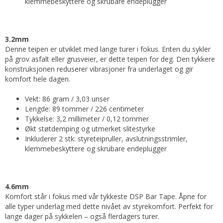
klemmebeskyttere og skrubare endeplugger
3.2mm
Denne teipen er utviklet med lange turer i fokus. Enten du sykler
på grov asfalt eller grusveier, er dette teipen for deg. Den tykkere
konstruksjonen reduserer vibrasjoner fra underlaget og gir
komfort hele dagen.
Vekt: 86 gram / 3,03 unser
Lengde: 89 tommer / 226 centimeter
Tykkelse: 3,2 millimeter / 0,12 tommer
Økt støtdemping og utmerket slitestyrke
Inkluderer 2 stk: styreteipruller, avslutningsstrimler,
klemmebeskyttere og skrubare endeplugger
4.6mm
Komfort står i fokus med vår tykkeste DSP Bar Tape. Åpne for
alle typer underlag med dette nivået av styrekomfort. Perfekt for
lange dager på sykkelen – også flerdagers turer.