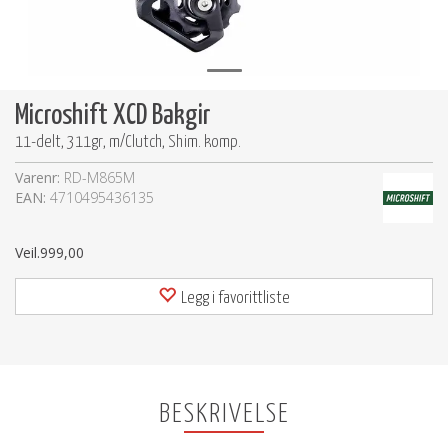
Microshift XCD Bakgir
11-delt, 311gr, m/Clutch, Shim. komp.
Varenr:
RD-M865M
EAN:
4710495436135
Veil.
999,00
Legg i favorittliste
BESKRIVELSE