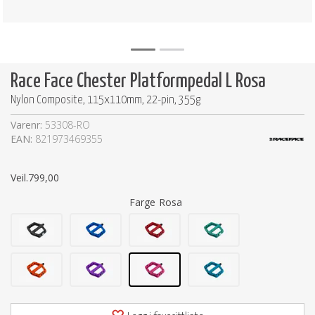
Race Face Chester Platformpedal L Rosa
Nylon Composite, 115x110mm, 22-pin, 355g
Varenr:
53308-RO
EAN:
821973469355
Veil.
799,00
Farge
Rosa