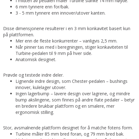
I midten av pedalen måler Turbine slanke 14 mm høyde.
6 mm tynnere enn for/bak.
3 - 5 mm tynnere enn innover/utover kanten.
Disse dimensjonene resulterer i en 3 mm konkavitet basert kun
på plattformen.
Mer enn de fleste konkurrenter – vanligvis 2,5 mm.
Når pinner tas med i beregningen, stiger konkaviteten til
Turbine-pedalen til 9 mm på hver side.
Anatomisk designet.
Prøvde og testede indre deler.
Lignende indre design, som Chester-pedalen – bushings
innover, kulelager utover.
Ingen lagerbump – lavere design over lagrene, og mindre
bump akslingene, som finnes på andre flate pedaler – betyr
en bredere brukbar plattform og en smalere, mer
ergonomisk stilling.
Stor, avsmalnende plattform designet for å matche fotens form.
Turbine måler 85 mm bred foran, og 79 mm bred bak.