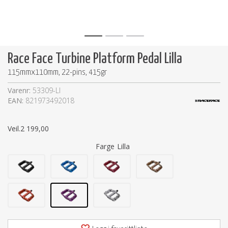
Race Face Turbine Platform Pedal Lilla
115mmx110mm, 22-pins, 415gr
Varenr:
53309-LI
EAN:
821973492018
Veil.
2 199,00
Farge
Lilla