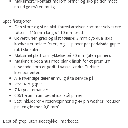
Maksimerer kontakt mellom pinner og sko på den mest
naturlige måten mulig.
Spesifikasjoner:
Den store og sikre plattformstørrelsen rommer selv store
føtter – 115 mm lang x 110 mm bred.
Uovertruffen grep og låst følelse: 3 mm dyp dual-axis
konkavitet holder foten, og 11 pinner per pedalside griper
tak i skosålene.
Maksimal plattformtykkelse på 20 mm (uten pinner).
Maskinert pedalhus med blank finish for et premium
utseende som er godt tilpasset andre Turbine-
komponenter.
Alle invendige deler er mulig å ta service på.
Vekt 415 g (par).
7 fargealternativer.
6061 aluminium pedalhus, stål pinner.
Sett inkluderer 4 reservepinner og 44 pin washer (reduser
pin lengde med 0,8 mm).
Best på grep, uten sidestykke i markedet.