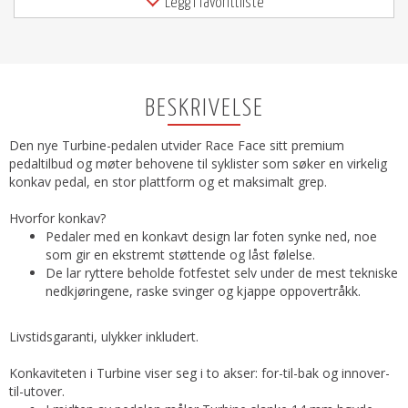
Legg i favorittliste
BESKRIVELSE
Den nye Turbine-pedalen utvider Race Face sitt premium
pedaltilbud og møter behovene til syklister som søker en virkelig
konkav pedal, en stor plattform og et maksimalt grep.
Hvorfor konkav?
Pedaler med en konkavt design lar foten synke ned, noe
som gir en ekstremt støttende og låst følelse.
De lar ryttere beholde fotfestet selv under de mest tekniske
nedkjøringene, raske svinger og kjappe oppovertråkk.
Livstidsgaranti, ulykker inkludert.
Konkaviteten i Turbine viser seg i to akser: for-til-bak og innover-
til-utover.