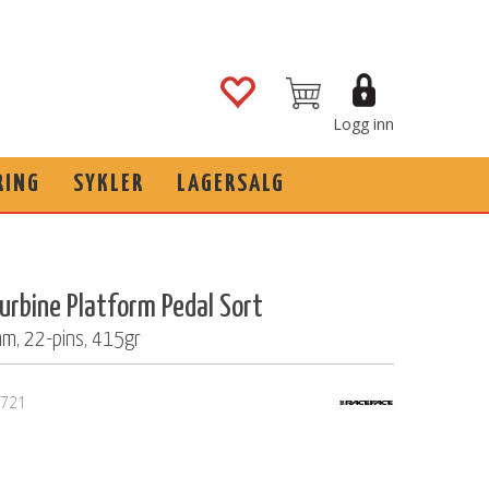
Logg inn
RING
SYKLER
LAGERSALG
urbine Platform Pedal Sort
 22-pins, 415gr
721