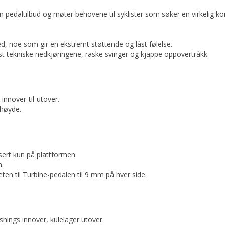
pedaltilbud og møter behovene til syklister som søker en virkelig ko
d, noe som gir en ekstremt støttende og låst følelse.
st tekniske nedkjøringene, raske svinger og kjappe oppovertråkk.
 innover-til-utover.
 høyde.
ert kun på plattformen.
m.
ten til Turbine-pedalen til 9 mm på hver side.
hings innover, kulelager utover.