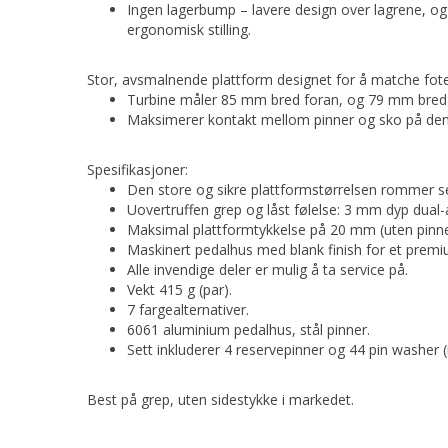
Ingen lagerbump – lavere design over lagrene, og
ergonomisk stilling.
Stor, avsmalnende plattform designet for å matche fot
Turbine måler 85 mm bred foran, og 79 mm bred
Maksimerer kontakt mellom pinner og sko på den
Spesifikasjoner:
Den store og sikre plattformstørrelsen rommer s
Uovertruffen grep og låst følelse: 3 mm dyp dual-a
Maksimal plattformtykkelse på 20 mm (uten pinne
Maskinert pedalhus med blank finish for et prem
Alle invendige deler er mulig å ta service på.
Vekt 415 g (par).
7 fargealternativer.
6061 aluminium pedalhus, stål pinner.
Sett inkluderer 4 reservepinner og 44 pin washer
Best på grep, uten sidestykke i markedet.