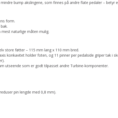
 mindre bump akslingene, som finnes på andre flate pedaler – betyr 
ens form.
 bak.
 mest naturlige måten mulig.
elv store føtter – 115 mm lang x 110 mm bred.
xis konkavitet holder foten, og 11 pinner per pedalside griper tak i s
r).
ium utseende som er godt tilpasset andre Turbine-komponenter.
 (reduser pin lengde med 0,8 mm).