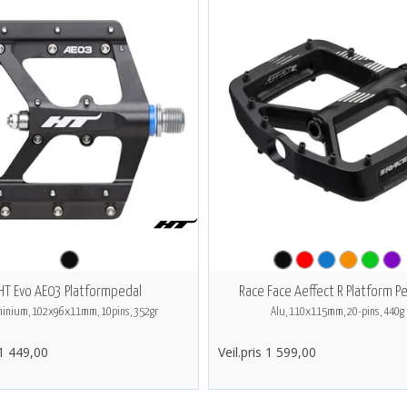
HT Evo AE03 Platformpedal
Race Face Aeffect R Platform P
inium, 102x96x11mm, 10pins, 352gr
Alu, 110x115mm, 20-pins, 440g
 1 449,00
Veil.pris 1 599,00