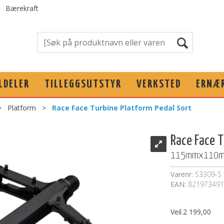
Bærekraft
LDELER
TILLEGGSUTSTYR
VERKSTED
ERNÆ
>
Platform
>
Race Face Turbine Platform Pedal Sort
Race Face T
115mmx110mm,
Varenr:
53309-S
EAN:
821973491
Veil.
2 199,00