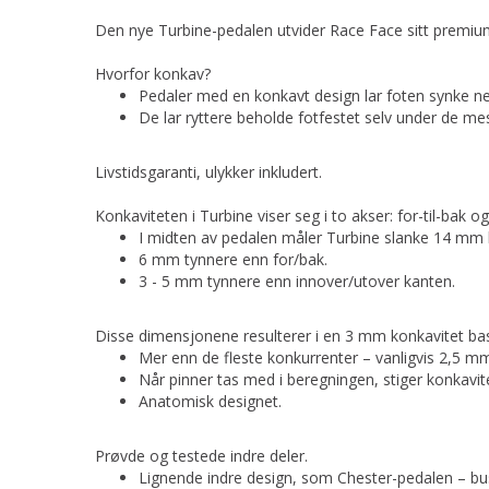
Den nye Turbine-pedalen utvider Race Face sitt premium 
Hvorfor konkav?
Pedaler med en konkavt design lar foten synke ne
De lar ryttere beholde fotfestet selv under de me
Livstidsgaranti, ulykker inkludert.
Konkaviteten i Turbine viser seg i to akser: for-til-bak og
I midten av pedalen måler Turbine slanke 14 mm
6 mm tynnere enn for/bak.
3 - 5 mm tynnere enn innover/utover kanten.
Disse dimensjonene resulterer i en 3 mm konkavitet bas
Mer enn de fleste konkurrenter – vanligvis 2,5 m
Når pinner tas med i beregningen, stiger konkavite
Anatomisk designet.
Prøvde og testede indre deler.
Lignende indre design, som Chester-pedalen – bus