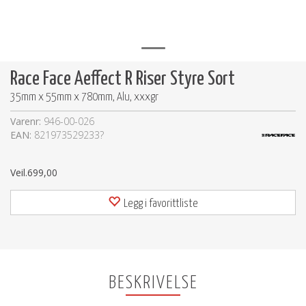
Race Face Aeffect R Riser Styre Sort
35mm x 55mm x 780mm, Alu, xxxgr
Varenr:
946-00-026
EAN:
821973529233?
Veil.
699,00
Legg i favorittliste
BESKRIVELSE