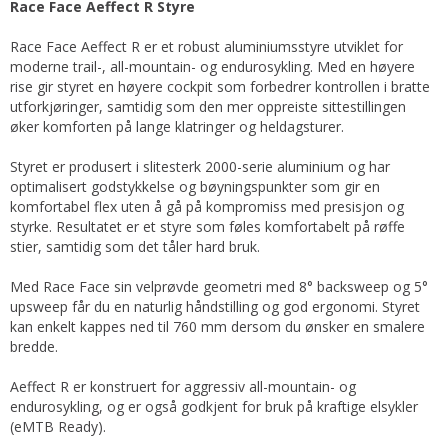
Race Face Aeffect R Styre
Race Face Aeffect R er et robust aluminiumsstyre utviklet for
moderne trail-, all-mountain- og endurosykling. Med en høyere
rise gir styret en høyere cockpit som forbedrer kontrollen i bratte
utforkjøringer, samtidig som den mer oppreiste sittestillingen
øker komforten på lange klatringer og heldagsturer.
Styret er produsert i slitesterk 2000-serie aluminium og har
optimalisert godstykkelse og bøyningspunkter som gir en
komfortabel flex uten å gå på kompromiss med presisjon og
styrke. Resultatet er et styre som føles komfortabelt på røffe
stier, samtidig som det tåler hard bruk.
Med Race Face sin velprøvde geometri med 8° backsweep og 5°
upsweep får du en naturlig håndstilling og god ergonomi. Styret
kan enkelt kappes ned til 760 mm dersom du ønsker en smalere
bredde.
Aeffect R er konstruert for aggressiv all-mountain- og
endurosykling, og er også godkjent for bruk på kraftige elsykler
(eMTB Ready).