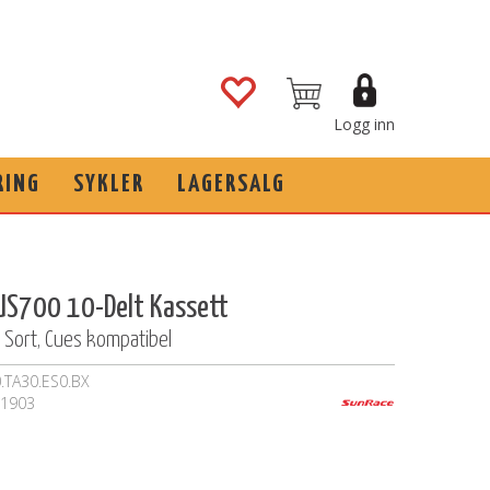
Logg inn
RING
SYKLER
LAGERSALG
US700 10-Delt Kassett
 Sort, Cues kompatibel
.TA30.ES0.BX
1903