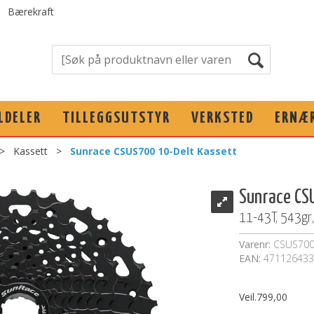
Bærekraft
LDELER
TILLEGGSUTSTYR
VERKSTED
ERNÆ
>
Kassett
>
Sunrace CSUS700 10-Delt Kassett
Sunrace CS
11-43T, 543gr,
Varenr:
CSUS700
EAN:
471126433
Veil.
799,00