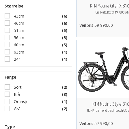
Størrelse
KTM Macina City PX 830
Grå Matt, Bosch PX, 800wh,
43cm
(6)
46cm
(6)
Veil.pris 59 990,00
51cm
(5)
56cm
(5)
60cm
(5)
63cm
(1)
24"
(1)
Farge
Sort
(2)
Blå
(3)
Oransje
(1)
KTM Macina Style 83
Grå
(2)
US 43, Diamond Black, Bosch CX,
Veil.pris 57 990,00
Type