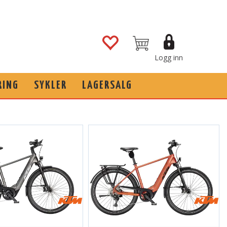
Logg inn
RING
SYKLER
LAGERSALG