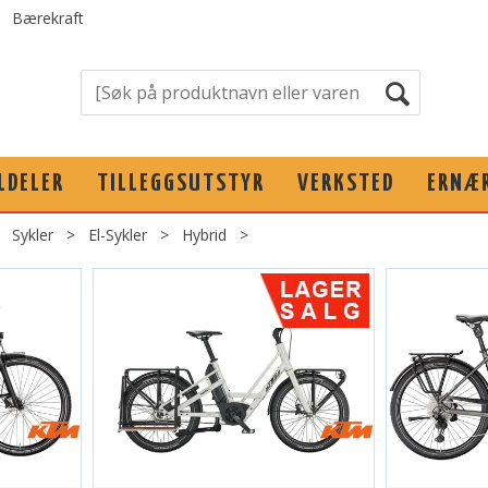
Bærekraft
LDELER
TILLEGGSUTSTYR
VERKSTED
ERNÆ
>
Sykler
>
El-Sykler
>
Hybrid
>