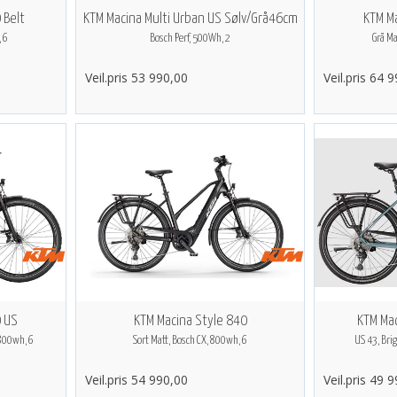
 Belt
KTM Macina Multi Urban US Sølv/Grå46cm
KTM M
 6
Bosch Perf, 500Wh, 2
Grå Ma
Veil.pris 53 990,00
Veil.pris 64 
0 US
KTM Macina Style 840
KTM Mac
 800wh, 6
Sort Matt, Bosch CX, 800wh, 6
US 43, Bri
Veil.pris 54 990,00
Veil.pris 49 