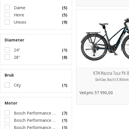
Dame
(5)
Herre
(5)
Unisex
(9)
Diameter
24"
(1)
28"
(8)
KTM Macina Tour PX 
Bruk
Dark Sea, Bosch CX, 800wh
City
(1)
Veil.pris 57 990,00
Motor
Bosch Performance Line CX
(7)
Bosch Performance Line PX
(1)
Bosch Performance Line
(1)