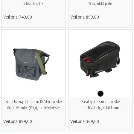
8 liter, KlickFix
8 ltr, ink KF plate
Veil.pris 749,00
Veil.pris 899,00
Basil Navigator Storm KF Styreveske
Basil Sport Rammeveske
Grå,11l,Vanntett(IPX3),ink KlickFixfeste
1 ltr, Regntrekk, Mobil-lomme
Veil.pris 899,00
Veil.pris 369,00