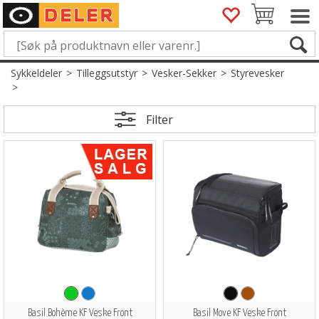
Sykkeldeler
>
Tilleggsutstyr
>
Vesker-Sekker
>
Styrevesker
>
Filter
Basil Bohème KF Veske Front
Basil Move KF Veske Front