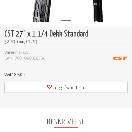
CST 27" x 1 1/4 Dekk Standard
32-630mm, C1263
Varenr:
06655
EAN:
7031090066556
Veil.
189,00
Legg i favorittliste
BESKRIVELSE