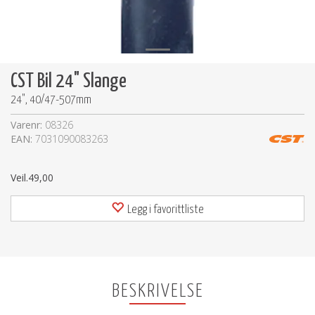
CST Bil 24" Slange
24", 40/47-507mm
Varenr:
08326
EAN:
7031090083263
Veil.
49,00
Legg i favorittliste
BESKRIVELSE