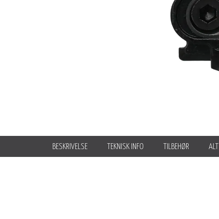
BESKRIVELSE
TEKNISK INFO
TILBEHØR
ALT