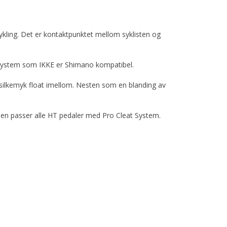
ykling. Det er kontaktpunktet mellom syklisten og
get system som IKKE er Shimano kompatibel.
silkemyk float imellom. Nesten som en blanding av
m den passer alle HT pedaler med Pro Cleat System.