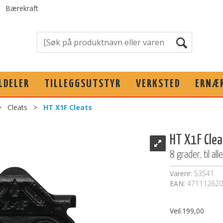
Bærekraft
LDELER
TILLEGGSUTSTYR
VERKSTED
ERNÆ
>
Cleats
>
HT X1F Cleats
HT X1F Clea
8 grader, til al
Varenr:
53541
EAN:
471112620
Veil.
199,00