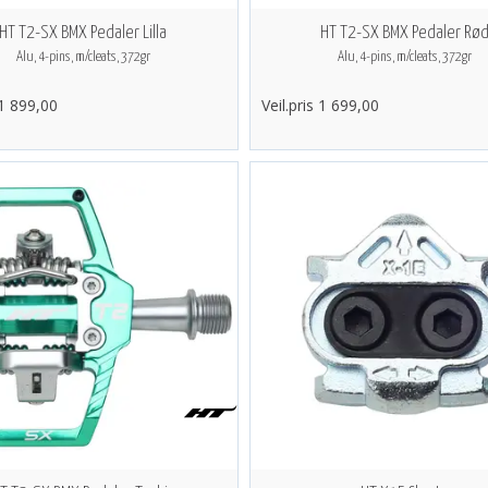
HT T2-SX BMX Pedaler Lilla
HT T2-SX BMX Pedaler Rø
Alu, 4-pins, m/cleats, 372gr
Alu, 4-pins, m/cleats, 372gr
 1 899,00
Veil.pris 1 699,00