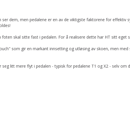
m ser dem, men pedalene er en av de viktigste faktorene for effektiv s
oldes!
 foten skal sitte fast i pedalen. For å realisere dette har HT sitt e
touch" som gir en markant innsetting og utløsing av skoen, men med 
r seg litt mere flyt i pedalen - typisk for pedalene T1 og X2 - selv o