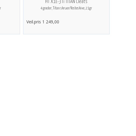
HT X1E-3Ti TITAN Cleats
r
4 grader, Titan skruer/festeskive, 21gr
Veil.pris 1 249,00