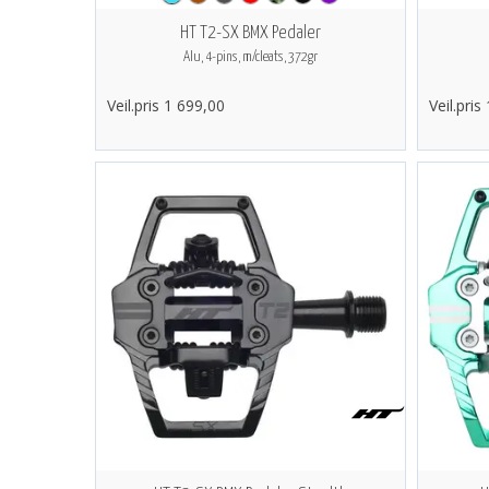
HT T2-SX BMX Pedaler
Alu, 4-pins, m/cleats, 372gr
Veil.pris 1 699,00
Veil.pris