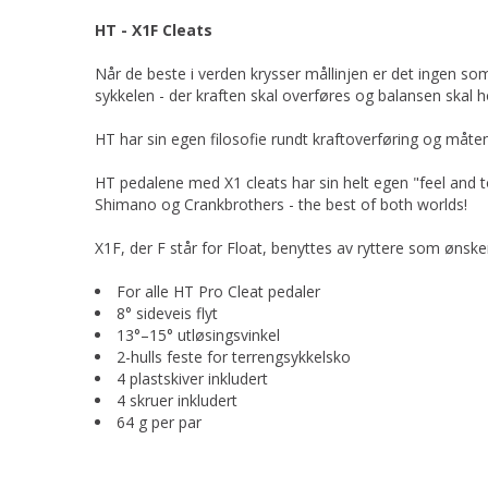
HT - X1F Cleats
Når de beste i verden krysser mållinjen er det ingen so
sykkelen - der kraften skal overføres og balansen skal h
HT har sin egen filosofie rundt kraftoverføring og måten
HT pedalene med X1 cleats har sin helt egen "feel and 
Shimano og Crankbrothers - the best of both worlds!
X1F, der F står for Float, benyttes av ryttere som ønske
For alle HT Pro Cleat pedaler
8° sideveis flyt
13°–15° utløsingsvinkel
2-hulls feste for terrengsykkelsko
4 plastskiver inkludert
4 skruer inkludert
64 g per par