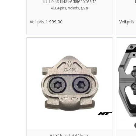
HT T2-SX BMX Pedaler Stealth
H
Alu, 4-pins, m/cleats, 372gr
Veil.pris 1 999,00
Veil.pris