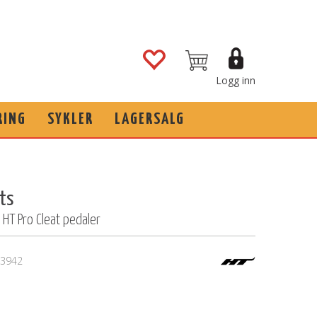
Logg inn
RING
SYKLER
LAGERSALG
ts
le HT Pro Cleat pedaler
3942