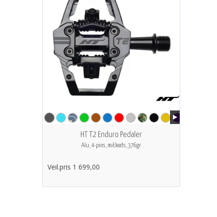
HT T2 Enduro Pedaler
Alu, 4-pins, m/cleats, 376gr
Veil.pris 1 699,00