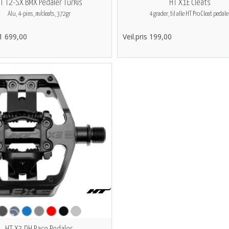
T T2-SX BMX Pedaler Turkis
HT X1E Cleats
Alu, 4-pins, m/cleats, 372gr
4 grader, til alle HT Pro Cleat pedale
 1 699,00
Veil.pris 199,00