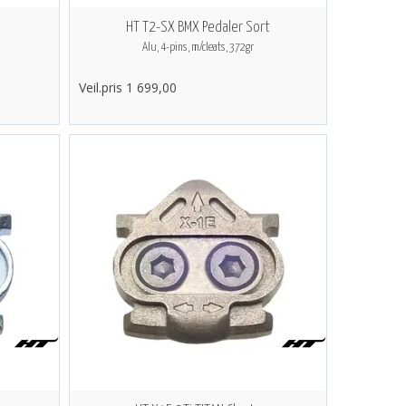
d
HT T2-SX BMX Pedaler Sort
Alu, 4-pins, m/cleats, 372gr
Veil.pris 1 699,00