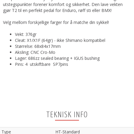
utstegspunkter forener komfort og sikkerhet. Den lave vekten
gjør T2 til en perfekt pedal for Enduro, røff sti eller BMX!
Velg mellom forskjellige farger for å matche din sykkel!
Vekt: 376gr
Cleat: X1/X1F (64gr) - ikke Shimano kompatibel
Størrelse: 68x84x17mm
Aksling: CNC Cro-Mo
Lager: 686zz sealed bearing + IGUS bushing
Pins: 4 utskiftbare SP7pins
TEKNISK INFO
Type
HT-Standard