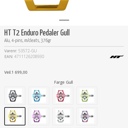
HT T2 Enduro Pedaler Gull
Alu, 4-pins, m/cleats, 376gr
Varenr:
53572-GU
EAN:
4711126208930
Veil.
1 699,00
Farge
Gull