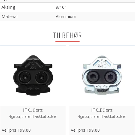
Aksling
9/16"
Material
Aluminium
TILBEHØR
HT X1 Cleats
HT X1E Cleats
4 grader, til alle HT Pro Cleat pedaler
4 grader, til alle HT Pro Cleat pedaler
Veil.pris 199,00
Veil.pris 199,00