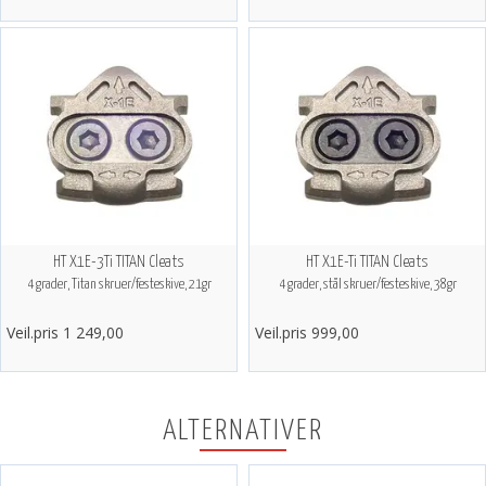
HT X1E-3Ti TITAN Cleats
HT X1E-Ti TITAN Cleats
4 grader, Titan skruer/festeskive, 21gr
4 grader, stål skruer/festeskive, 38gr
Veil.pris 1 249,00
Veil.pris 999,00
ALTERNATIVER