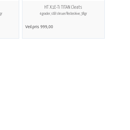
HT X1E-Ti TITAN Cleats
gr
4 grader, stål skruer/festeskive, 38gr
Veil.pris 999,00