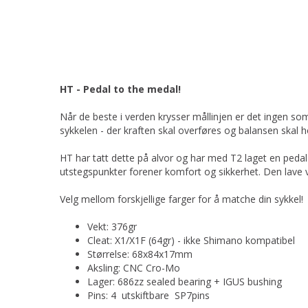
HT - Pedal to the medal!
Når de beste i verden krysser mållinjen er det ingen so
sykkelen - der kraften skal overføres og balansen skal h
HT har tatt dette på alvor og har med T2 laget en ped
utstegspunkter forener komfort og sikkerhet. Den lave ve
Velg mellom forskjellige farger for å matche din sykkel!
Vekt: 376gr
Cleat: X1/X1F (64gr) - ikke Shimano kompatibel
Størrelse: 68x84x17mm
Aksling: CNC Cro-Mo
Lager: 686zz sealed bearing + IGUS bushing
Pins: 4 utskiftbare SP7pins