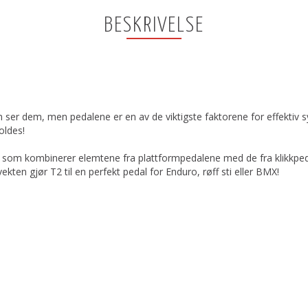
BESKRIVELSE
m ser dem, men pedalene er en av de viktigste faktorene for effektiv s
oldes!
al som kombinerer elemtene fra plattformpedalene med de fra klikkpe
kten gjør T2 til en perfekt pedal for Enduro, røff sti eller BMX!