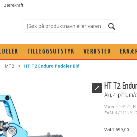
Bærekraft
LDELER
TILLEGGSUTSTYR
VERKSTED
ERNÆ
>
MTB
>
HT T2 Enduro Pedaler Blå
HT T2 Endur
Alu, 4-pins, m/
Varenr:
53572-B
EAN:
471112620
Veil.
1 699,00