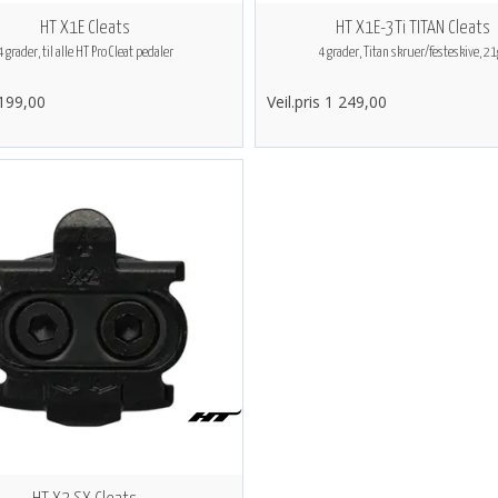
HT X1E Cleats
HT X1E-3Ti TITAN Cleats
4 grader, til alle HT Pro Cleat pedaler
4 grader, Titan skruer/festeskive, 21
 199,00
Veil.pris 1 249,00