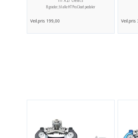
HT X1F Cleats
8 grader, til alle HT Pro Cleat pedaler
Veil.pris 199,00
Veil.pris