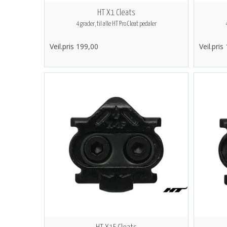
HT X1 Cleats
4 grader, til alle HT Pro Cleat pedaler
Veil.pris 199,00
Veil.pris