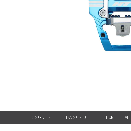
BESKRIVELSE
TEKNISK INFO
TILBEHØR
ALT