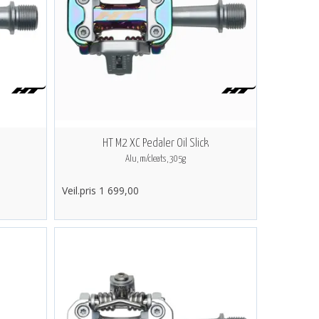
HT M2 XC Pedaler Oil Slick
Alu, m/cleats, 305g
Veil.pris 1 699,00