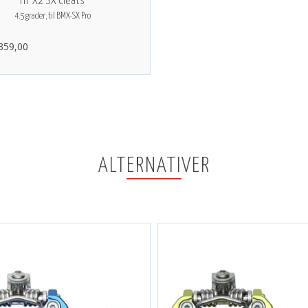
HT X2 SX Cleats
4.5 grader, til BMX-SX Pro
 359,00
ALTERNATIVER