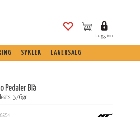
Logg inn
RING
SYKLER
LAGERSALG
o Pedaler Blå
cleats, 376gr
8954