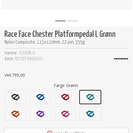
Race Face Chester Platformpedal L Grønn
Nylon Composite, 115x110mm, 22-pin, 355g
Varenr:
53308-G
EAN:
821973469331
Veil.
799,00
Farge
Grønn