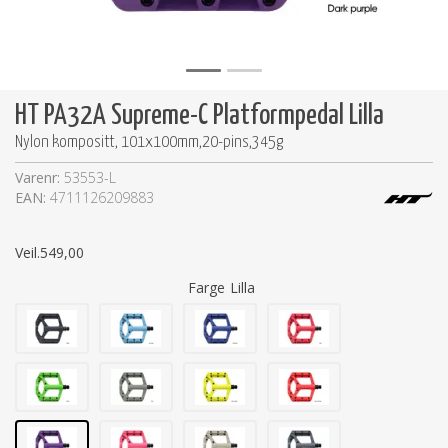
HT PA32A Supreme-C Platformpedal Lilla
Nylon kompositt, 101x100mm,20-pins,345g
Varenr:
53553-L
EAN:
4711126209883
Veil.
549,00
Farge
Lilla