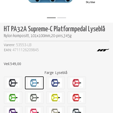
HT PA32A Supreme-C Platformpedal Lyseblå
Nylon kompositt, 101x100mm,20-pins,345g
Varenr:
53553-LB
EAN:
4711126209845
Veil.
549,00
Farge
Lyseblå